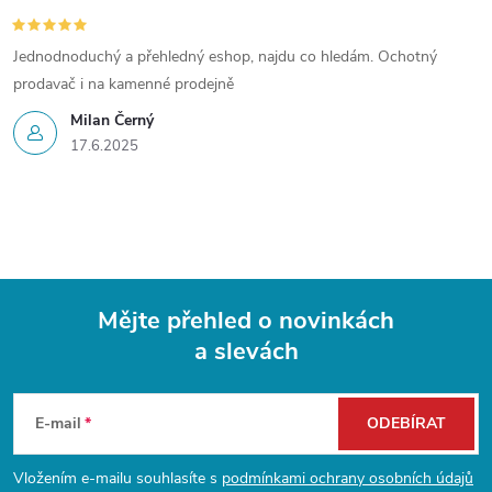
Jednodnoduchý a přehledný eshop, najdu co hledám. Ochotný
prodavač i na kamenné prodejně
Milan Černý
17.6.2025
Mějte přehled o novinkách
a slevách
Z
á
E-mail
ODEBÍRAT
p
Vložením e-mailu souhlasíte s
podmínkami ochrany osobních údajů