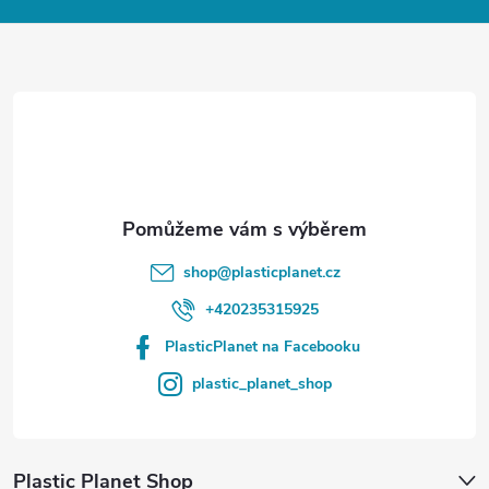
a
t
í
shop
@
plasticplanet.cz
+420235315925
PlasticPlanet na Facebooku
plastic_planet_shop
Plastic Planet Shop