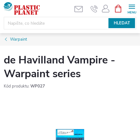
Přejít
NÁKUPNÍ
KOŠÍK
na
obsah
HLEDAT
Warpaint
de Havilland Vampire -
Warpaint series
Kód produktu:
WP027