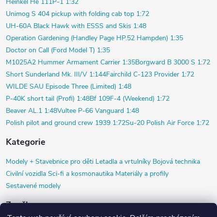
Heinkel He 111P-1 1:32
Unimog S 404 pickup with folding cab top 1:72
UH-60A Black Hawk with ESSS and Skis 1:48
Operation Gardening (Handley Page HP.52 Hampden) 1:35
Doctor on Call (Ford Model T) 1:35
M1025A2 Hummer Armament Carrier 1:35
Borgward B 3000 S 1:72
Short Sunderland Mk. III/V 1:144
Fairchild C-123 Provider 1:72
WILDE SAU Episode Three (Limited) 1:48
P-40K short tail (Profi) 1:48
Bf 109F-4 (Weekend) 1:72
Beaver AL.1 1:48
Vultee P-66 Vanguard 1:48
Polish pilot and ground crew 1939 1:72
Su-20 Polish Air Force 1:72
Kategorie
Modely +
Stavebnice pro děti
Letadla a vrtulníky
Bojová technika
Civilní vozidla
Sci-fi a kosmonautika
Materiály a profily
Sestavené modely
Značky