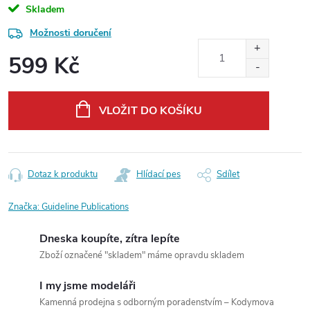
Skladem
Možnosti doručení
599 Kč
Měrná
cena:
VLOŽIT DO KOŠÍKU
Dotaz k produktu
Hlídací pes
Sdílet
Značka:
Guideline Publications
Dneska koupíte, zítra lepíte
Zboží označené "skladem" máme opravdu skladem
I my jsme modeláři
Kamenná prodejna s odborným poradenstvím – Kodymova