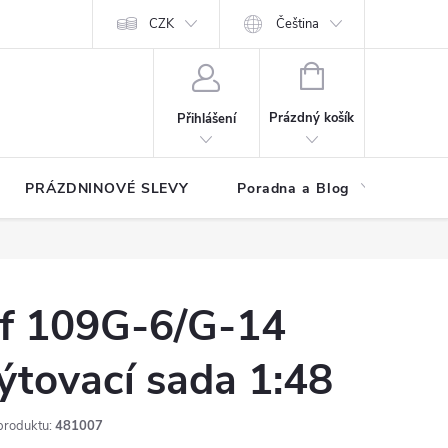
at?
Kontakty
Hodnocení obchodu
CZK
Čeština
NÁKUPNÍ
KOŠÍK
Prázdný košík
Přihlášení
PRÁZDNINOVÉ SLEVY
Poradna a Blog
Reg
f 109G-6/G-14
ýtovací sada 1:48
produktu:
481007