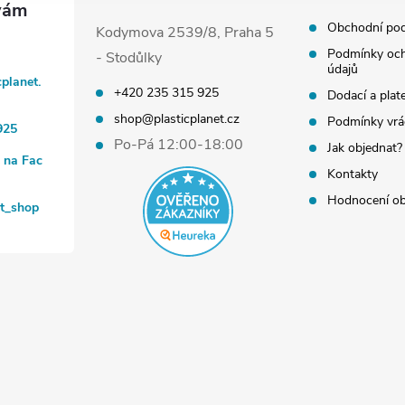
Obchodní po
Kodymova 2539/8, Praha 5
Podmínky och
- Stodůlky
údajů
cplanet.
+420 235 315 925
Dodací a plat
shop@plasticplanet.cz
Podmínky vrá
925
Po-Pá 12:00-18:00
Jak objednat?
t na Fac
Kontakty
Hodnocení o
et_shop