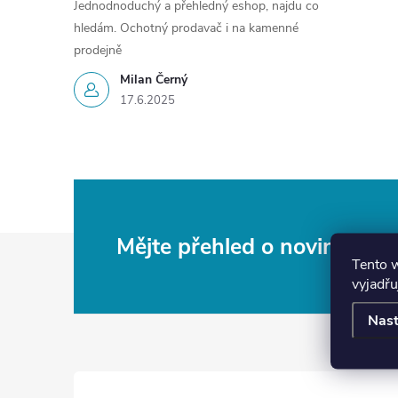
Jednodnoduchý a přehledný eshop, najdu co
hledám. Ochotný prodavač i na kamenné
prodejně
Milan Černý
17.6.2025
Z
Mějte přehled o novinkách
Tento 
vyjadřu
á
Nast
p
a