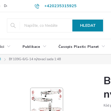
+420235315925
Dodací a platební podmínky
Podmínky vrácení peněz
Jak objedn
shop@plasticplanet.cz
HLEDAT
íci
Publikace
Časopis Plastic Planet
8
Bf 109G-6/G-14 nýtovací sada 1:48
B
n
Kód 