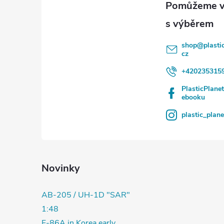
t
í
shop
@
plasti
cz
+420235315
PlasticPlane
ebooku
plastic_plan
Novinky
AB-205 / UH-1D "SAR"
1:48
F-86A in Korea early