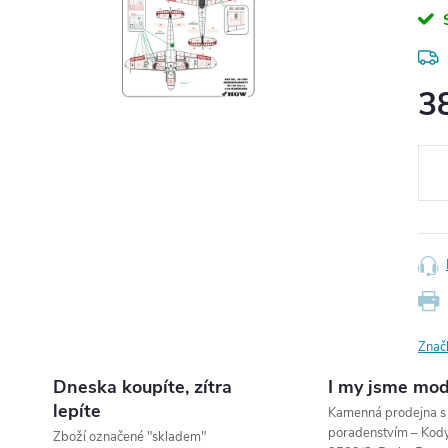
3
Měr
cena
Znač
Dneska koupíte, zítra
I my jsme mod
lepíte
Kamenná prodejna 
poradenstvím – Ko
Zboží označené "skladem"