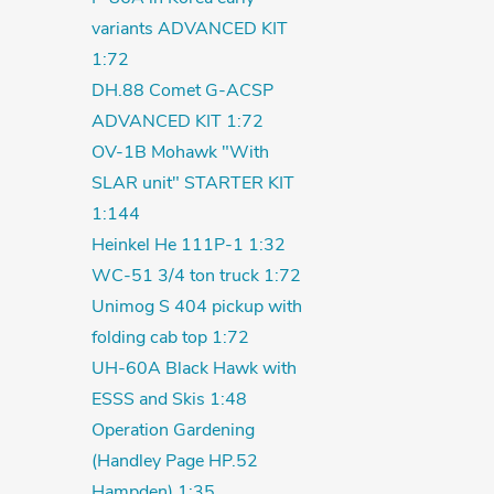
variants ADVANCED KIT
1:72
DH.88 Comet G-ACSP
ADVANCED KIT 1:72
OV-1B Mohawk "With
SLAR unit" STARTER KIT
1:144
Heinkel He 111P-1 1:32
WC-51 3/4 ton truck 1:72
Unimog S 404 pickup with
folding cab top 1:72
UH-60A Black Hawk with
ESSS and Skis 1:48
Operation Gardening
(Handley Page HP.52
Hampden) 1:35