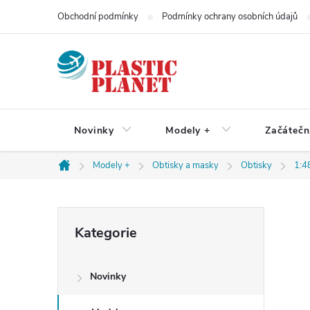
Přejít
Obchodní podmínky
Podmínky ochrany osobních údajů
na
obsah
Novinky
Modely +
Začátečn
Modely +
Obtisky a masky
Obtisky
1:4
Domů
P
Přeskočit
Kategorie
kategorie
o
Novinky
s