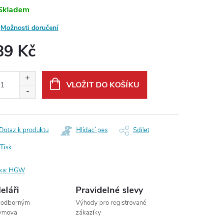
Skladem
Možnosti doručení
89 Kč
ná
:
VLOŽIT DO KOŠÍKU
Dotaz k produktu
Hlídací pes
Sdílet
Tisk
ka:
HGW
eláři
Pravidelné slevy
s odborným
Výhody pro registrované
dymova
zákazíky