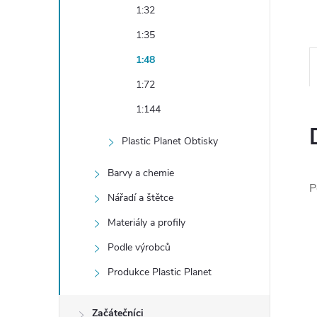
e
1:32
1:35
l
1:48
1:72
1:144
Plastic Planet Obtisky
Barvy a chemie
P
Nářadí a štětce
Materiály a profily
Podle výrobců
Produkce Plastic Planet
Začátečníci