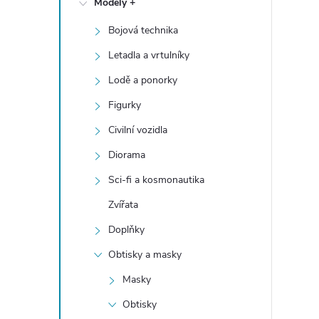
Modely +
t
Bojová technika
r
Letadla a vrtulníky
a
Lodě a ponorky
Figurky
n
Civilní vozidla
n
Diorama
Sci-fi a kosmonautika
í
Zvířata
p
Doplňky
a
Obtisky a masky
Masky
n
Obtisky