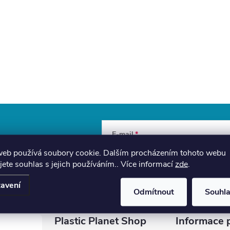
E-mail
a slevách
web používá soubory cookie. Dalším procházením tohoto webu
Vložením e-mailu souhlasíte s
podmínka
jete souhlas s jejich používáním.. Více informací
zde
.
avení
Odmítnout
Souhl
Plastic Planet Shop
Informace 