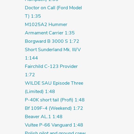
Doctor on Call (Ford Model
T) 1:35
M1025A2 Hummer
Armament Carrier 1:35
Borgward B 3000 S 1:72
Short Sunderland Mk. III/V
1:144
Fairchild C-123 Provider
1:72
WILDE SAU Episode Three
(Limited) 1:48
P-40K short tail (Profi) 1:48
Bf 109F-4 (Weekend) 1:72
Beaver AL.1 1:48
Vultee P-66 Vanguard 1:48
Polish pilot and ground crew