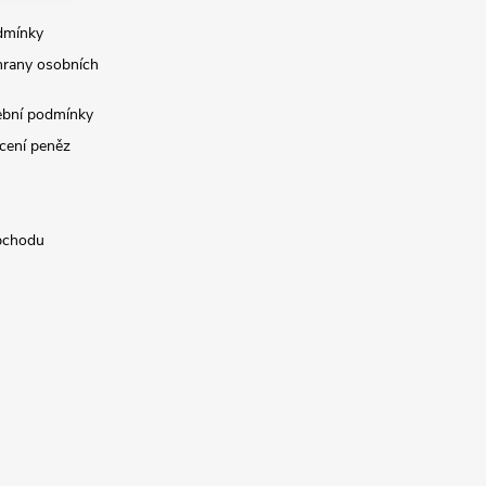
dmínky
rany osobních
ební podmínky
cení peněz
bchodu