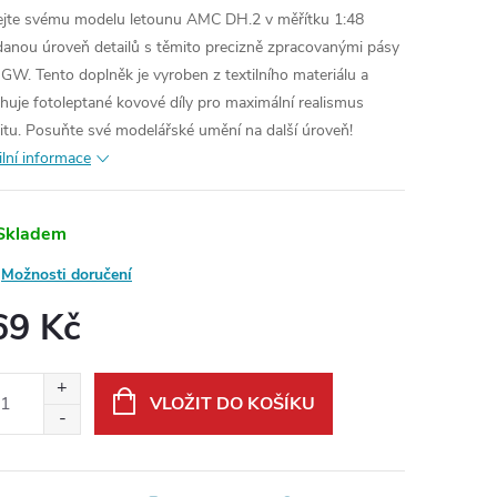
jte svému modelu letounu AMC DH.2 v měřítku 1:48
danou úroveň detailů s těmito precizně zpracovanými pásy
GW. Tento doplněk je vyroben z textilního materiálu a
huje fotoleptané kovové díly pro maximální realismus
itu. Posuňte své modelářské umění na další úroveň!
ilní informace
Skladem
Možnosti doručení
69 Kč
ná
:
VLOŽIT DO KOŠÍKU