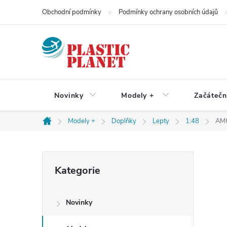
Přejít
Obchodní podmínky
Podmínky ochrany osobních údajů
na
obsah
Novinky
Modely +
Začátečn
Modely +
Doplňky
Lepty
1:48
AMC
Domů
P
Přeskočit
Kategorie
kategorie
o
Novinky
s