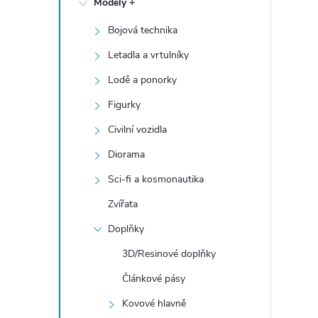
Modely +
t
Bojová technika
r
Letadla a vrtulníky
a
Lodě a ponorky
Figurky
n
Civilní vozidla
n
Diorama
Sci-fi a kosmonautika
í
Zvířata
p
Doplňky
a
3D/Resinové doplňky
Článkové pásy
n
Kovové hlavně