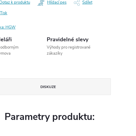
Dotaz k produktu
Hlídací pes
Sdílet
Tisk
ka:
HGW
eláři
Pravidelné slevy
s odborným
Výhody pro registrované
dymova
zákazíky
DISKUZE
Parametry produktu: