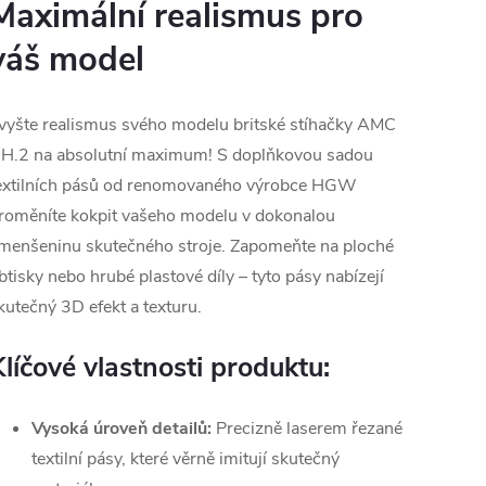
Maximální realismus pro
váš model
vyšte realismus svého modelu britské stíhačky AMC
H.2 na absolutní maximum! S doplňkovou sadou
extilních pásů od renomovaného výrobce HGW
roměníte kokpit vašeho modelu v dokonalou
menšeninu skutečného stroje. Zapomeňte na ploché
btisky nebo hrubé plastové díly – tyto pásy nabízejí
kutečný 3D efekt a texturu.
Klíčové vlastnosti produktu:
Vysoká úroveň detailů:
Precizně laserem řezané
textilní pásy, které věrně imitují skutečný