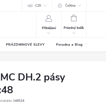
at?
Kontakty
Hodnocení obchodu
CZK
Čeština
NÁKUPNÍ
KOŠÍK
Prázdný košík
Přihlášení
PRÁZDNINOVÉ SLEVY
Poradna a Blog
Reg
MC DH.2 pásy
:48
produktu:
148524