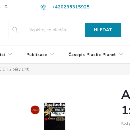
+420235315925
Dodací a platební podmínky
Podmínky vrácení peněz
Jak objedn
shop@plasticplanet.cz
HLEDAT
íci
Publikace
Časopis Plastic Planet
 DH.2 pásy 1:48
A
1
Kód 