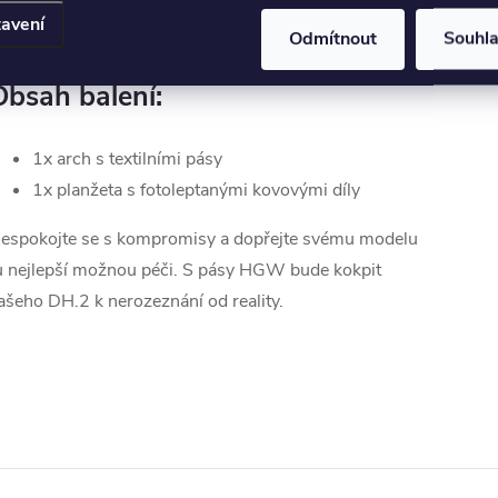
etodami. Práce s nimi je intuitivní a výsledek je
avení
hromující.
Odmítnout
Souhl
Obsah balení:
1x arch s textilními pásy
1x planžeta s fotoleptanými kovovými díly
espokojte se s kompromisy a dopřejte svému modelu
u nejlepší možnou péči. S pásy HGW bude kokpit
ašeho DH.2 k nerozeznání od reality.