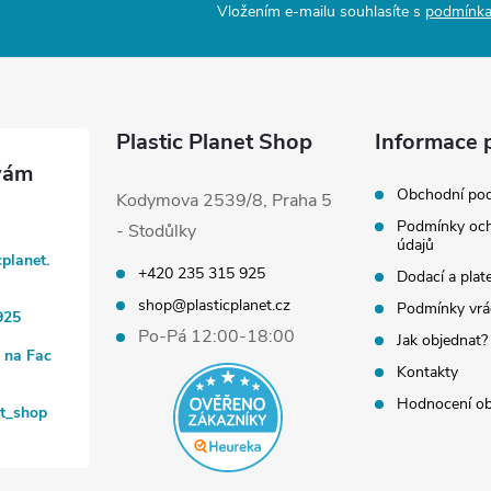
Vložením e-mailu souhlasíte s
podmínka
Plastic Planet Shop
Informace 
Obchodní po
Kodymova 2539/8, Praha 5
Podmínky och
- Stodůlky
údajů
cplanet.
+420 235 315 925
Dodací a plat
shop@plasticplanet.cz
Podmínky vrá
925
Po-Pá 12:00-18:00
Jak objednat?
t na Fac
Kontakty
Hodnocení o
et_shop