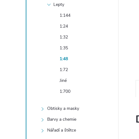
e
Lepty
1:144
l
1:24
1:32
1:35
1:48
1:72
Jiné
1:700
Obtisky a masky
Barvy a chemie
Nářadí a štětce