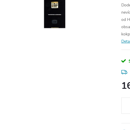
Dode
neví
od H
obsa
kokp
Deta
1
Měr
cena