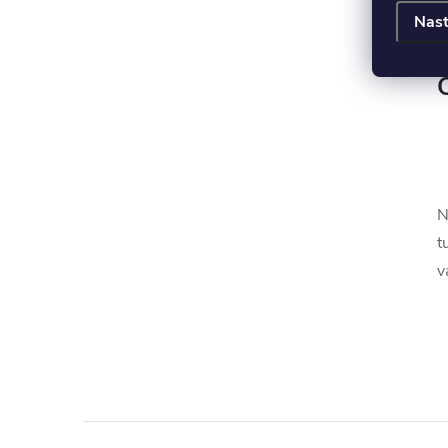
m
Nast
o
N
t
v