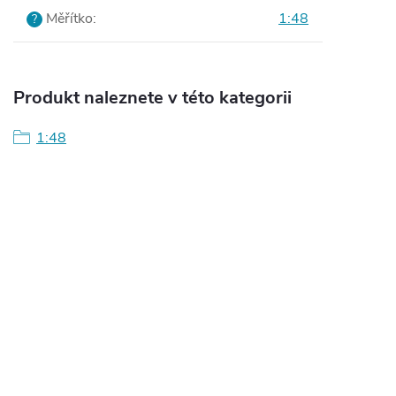
Měřítko
:
1:48
?
Produkt naleznete v této kategorii
1:48