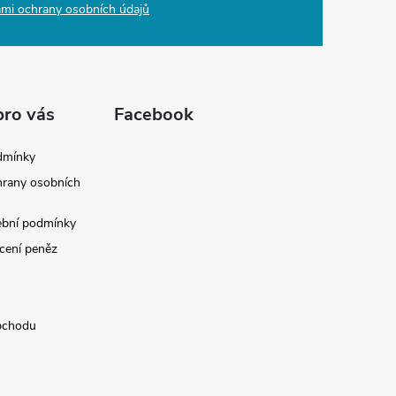
mi ochrany osobních údajů
pro vás
Facebook
dmínky
rany osobních
ební podmínky
cení peněz
bchodu