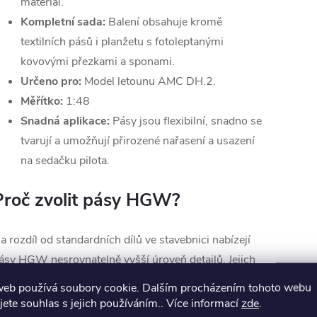
materiál.
Kompletní sada:
Balení obsahuje kromě
textilních pásů i planžetu s fotoleptanými
kovovými přezkami a sponami.
Určeno pro:
Model letounu AMC DH.2.
Měřítko:
1:48
Snadná aplikace:
Pásy jsou flexibilní, snadno se
tvarují a umožňují přirozené nařasení a usazení
na sedačku pilota.
Proč zvolit pásy HGW?
a rozdíl od standardních dílů ve stavebnici nabízejí
ásy HGW nesrovnatelně vyšší úroveň detailů. Jejich
extilní povaha a kovové doplňky dodají kokpitu
web používá soubory cookie. Dalším procházením tohoto webu
loubku a autentičnost, které nelze dosáhnout jinými
jete souhlas s jejich používáním.. Více informací
zde
.