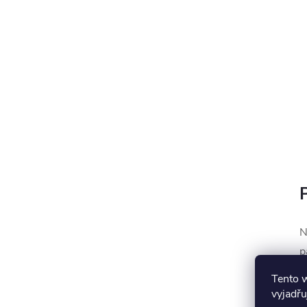
N
p
t
Tento 
h
vyjadřu