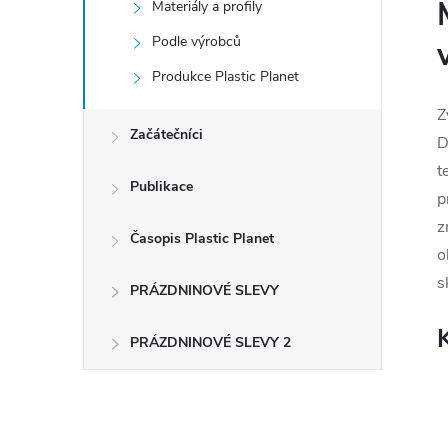
Materiály a profily
Podle výrobců
Produkce Plastic Planet
Z
Začátečníci
D
t
Publikace
p
z
Časopis Plastic Planet
o
s
PRÁZDNINOVÉ SLEVY
PRÁZDNINOVÉ SLEVY 2