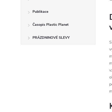
Publikace
Časopis Plastic Planet
PRÁZDNINOVÉ SLEVY
S
v
m
m
v
o
p
m