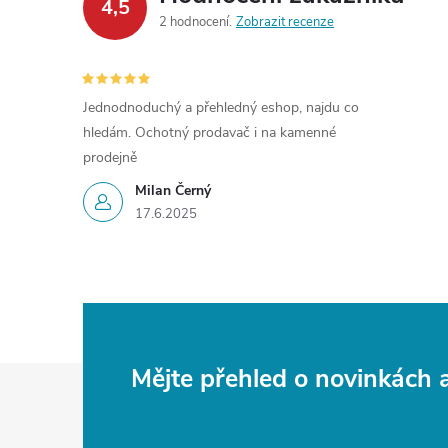
4,5
2 hodnocení
Zobrazit recenze
Jednodnoduchý a přehledný eshop, najdu co
hledám. Ochotný prodavač i na kamenné
prodejně
Milan Černý
17.6.2025
Z
Mějte přehled o novinkách
á