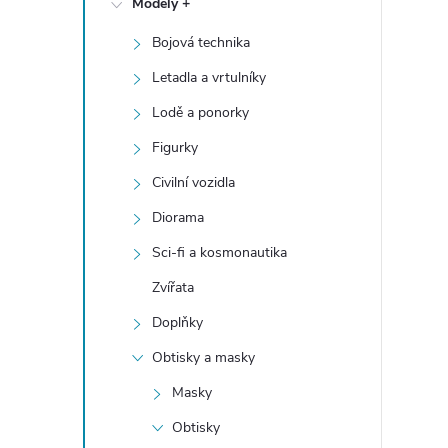
Modely +
t
Bojová technika
r
Letadla a vrtulníky
a
Lodě a ponorky
Figurky
n
Civilní vozidla
n
Diorama
Sci-fi a kosmonautika
í
Zvířata
p
Doplňky
a
Obtisky a masky
Masky
n
Obtisky