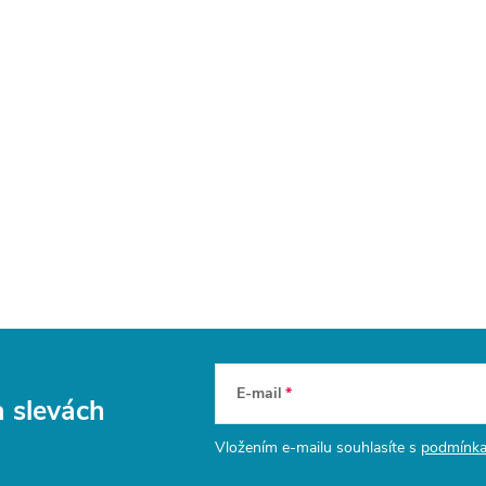
E-mail
a slevách
Vložením e-mailu souhlasíte s
podmínka