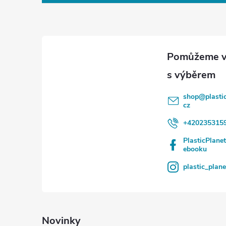
p
a
t
í
shop
@
plasti
cz
+420235315
PlasticPlane
ebooku
plastic_plan
Novinky