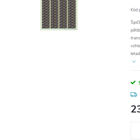
Kód 
Špič
pěti
tran
vzhl
letad
2
Měr
cena