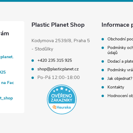
Plastic Planet Shop
Informace 
Obchodní po
Kodymova 2539/8, Praha 5
Podmínky och
- Stodůlky
údajů
cplanet.
+420 235 315 925
Dodací a plat
shop@plasticplanet.cz
Podmínky vrá
925
Po-Pá 12:00-18:00
Jak objednat?
t na Fac
Kontakty
Hodnocení o
et_shop