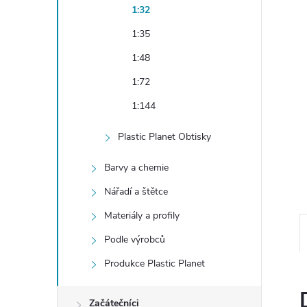
e
1:32
1:35
l
1:48
1:72
1:144
Plastic Planet Obtisky
Barvy a chemie
Nářadí a štětce
Materiály a profily
Podle výrobců
Produkce Plastic Planet
Začátečníci