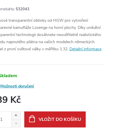
produktu:
532043
kové transparentní obtisky od HGW pro vytvoření
barevné kamufláže Lozenge na horní plochy. Díky unikátní
sparentní technologii dosáhnete neuvěřitelně realistického
edu napnutého plátna na vašich modelech německých
el z první světové války v měřítku 1:32.
Detailní informace
Skladem
Možnosti doručení
39 Kč
ná
:
VLOŽIT DO KOŠÍKU