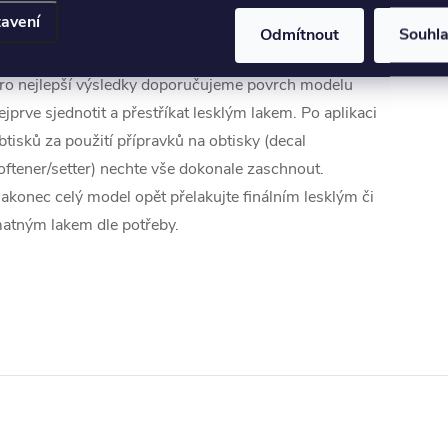
aplikace:
avení
Odmítnout
Souhl
ro nejlepší výsledky doporučujeme povrch modelu
ejprve sjednotit a přestříkat lesklým lakem. Po aplikaci
btisků za použití přípravků na obtisky (decal
oftener/setter) nechte vše dokonale zaschnout.
akonec celý model opět přelakujte finálním lesklým či
atným lakem dle potřeby.