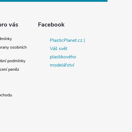
pro vás
Facebook
dmínky
PlasticPlanet.cz |
rany osobních
Váš svět
plastikového
ební podmínky
modelářství
cení peněz
bchodu