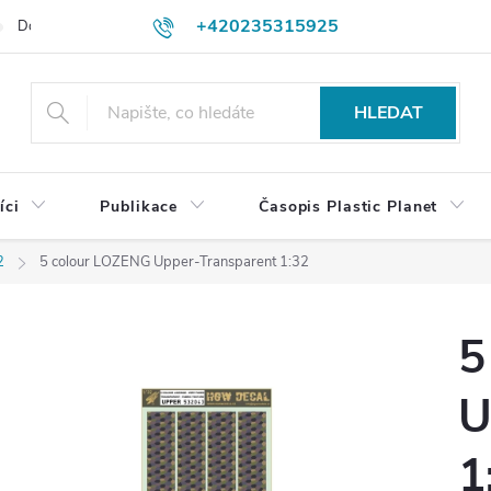
+420235315925
Dodací a platební podmínky
Podmínky vrácení peněz
Jak objedn
shop@plasticplanet.cz
HLEDAT
íci
Publikace
Časopis Plastic Planet
2
5 colour LOZENG Upper-Transparent 1:32
5
U
1