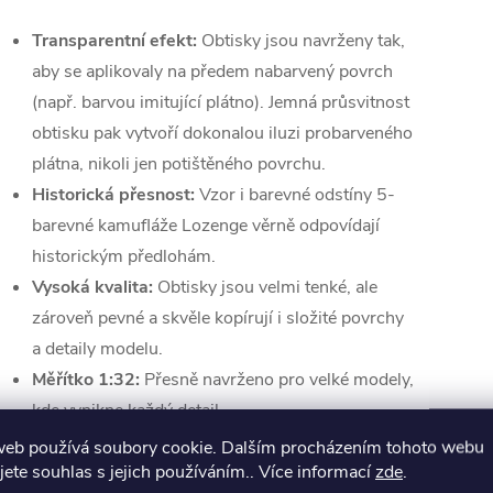
Transparentní efekt:
Obtisky jsou navrženy tak,
aby se aplikovaly na předem nabarvený povrch
(např. barvou imitující plátno). Jemná průsvitnost
obtisku pak vytvoří dokonalou iluzi probarveného
plátna, nikoli jen potištěného povrchu.
Historická přesnost:
Vzor i barevné odstíny 5-
barevné kamufláže Lozenge věrně odpovídají
historickým předlohám.
Vysoká kvalita:
Obtisky jsou velmi tenké, ale
zároveň pevné a skvěle kopírují i složité povrchy
a detaily modelu.
Měřítko 1:32:
Přesně navrženo pro velké modely,
kde vynikne každý detail.
web používá soubory cookie. Dalším procházením tohoto webu
Doporučený postup
jete souhlas s jejich používáním.. Více informací
zde
.