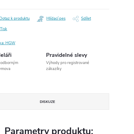
Dotaz k produktu
Hlídací pes
Sdílet
Tisk
ka:
HGW
eláři
Pravidelné slevy
s odborným
Výhody pro registrované
dymova
zákazíky
DISKUZE
Parametry produktu: