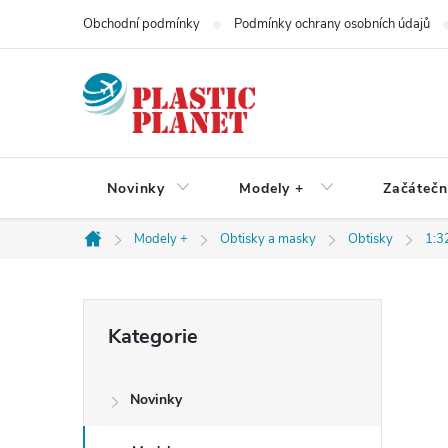
Přejít
Obchodní podmínky
Podmínky ochrany osobních údajů
na
obsah
Novinky
Modely +
Začátečn
Modely +
Obtisky a masky
Obtisky
1:3
Domů
P
Přeskočit
Kategorie
kategorie
o
Novinky
s