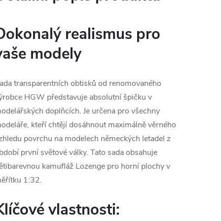
Dokonalý realismus pro
vaše modely
ada transparentních obtisků od renomovaného
ýrobce HGW představuje absolutní špičku v
odelářských doplňcích. Je určena pro všechny
odeláře, kteří chtějí dosáhnout maximálně věrného
zhledu povrchu na modelech německých letadel z
bdobí první světové války. Tato sada obsahuje
ětibarevnou kamufláž Lozenge pro horní plochy v
ěřítku 1:32.
Klíčové vlastnosti: