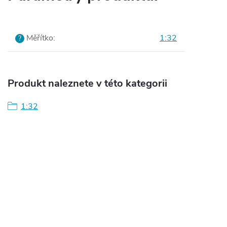
Měřítko
:
1:32
?
Produkt naleznete v této kategorii
1:32