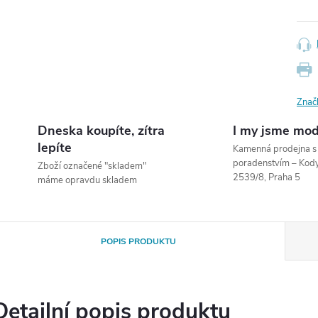
Znač
Dneska koupíte, zítra
I my jsme mod
lepíte
Kamenná prodejna 
poradenstvím – Ko
Zboží označené "skladem"
2539/8, Praha 5
máme opravdu skladem
POPIS PRODUKTU
Detailní popis produktu