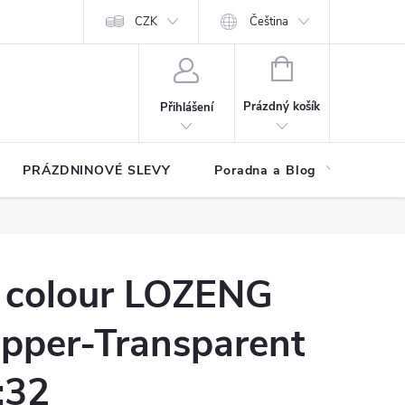
at?
Kontakty
Hodnocení obchodu
CZK
Čeština
NÁKUPNÍ
KOŠÍK
Prázdný košík
Přihlášení
PRÁZDNINOVÉ SLEVY
Poradna a Blog
Reg
 colour LOZENG
pper-Transparent
:32