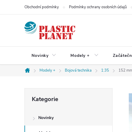
Přejít
Obchodní podmínky
Podmínky ochrany osobních údajů
na
obsah
Novinky
Modely +
Začátečn
Modely +
Bojová technika
1:35
152 mm
Domů
P
Přeskočit
Kategorie
kategorie
o
Novinky
s