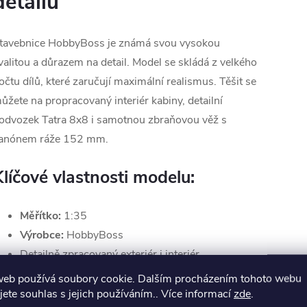
detailů
tavebnice HobbyBoss je známá svou vysokou
valitou a důrazem na detail. Model se skládá z velkého
očtu dílů, které zaručují maximální realismus. Těšit se
ůžete na propracovaný interiér kabiny, detailní
odvozek Tatra 8x8 i samotnou zbraňovou věž s
anónem ráže 152 mm.
Klíčové vlastnosti modelu:
Měřítko:
1:35
Výrobce:
HobbyBoss
Detailně zpracovaný exteriér i interiér
Součástí balení jsou fotoleptané díly pro
web používá soubory cookie. Dalším procházením tohoto webu
nejjemnější detaily
jete souhlas s jejich používáním.. Více informací
zde
.