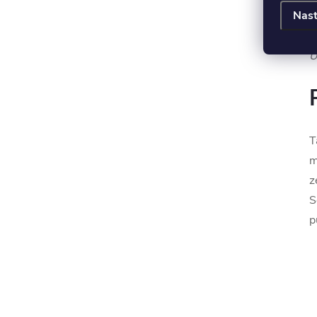
Nast
U
T
m
z
S
p