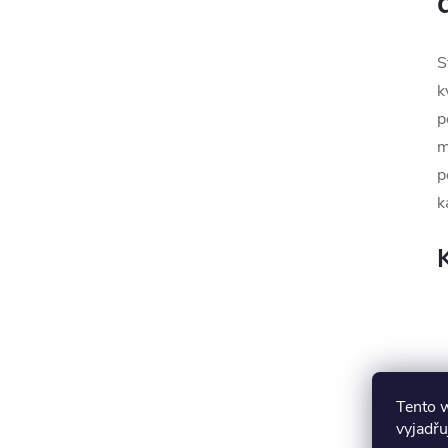
S
k
p
m
p
k
Tento 
vyjadřu