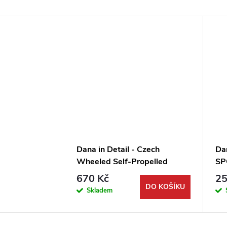
Dana in Detail - Czech
Da
Wheeled Self-Propelled
SP
152mm Gun-Howitzer
15
670 Kč
25
DO KOŠÍKU
Skladem