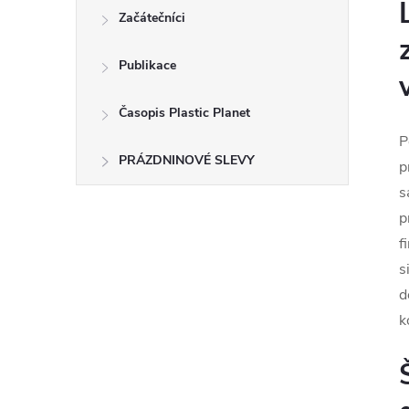
Začátečníci
Publikace
Časopis Plastic Planet
P
PRÁZDNINOVÉ SLEVY
p
s
p
f
s
d
k