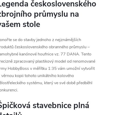
Legenda československého
zbrojního průmyslu na
vašem stole
onořte se do stavby jednoho z nejznámějších
roduktů československého obranného průmyslu –
amohybné kanónové houfnice vz. 77 DANA. Tento
recizně zpracovaný plastikový model od renomované
irmy HobbyBoss v měřítku 1:35 vám umožní vytvořit
i věrnou kopii tohoto unikátního kolového
ělostřeleckého systému, který ve své době předběhl
onkurenci.
Špičková stavebnice plná