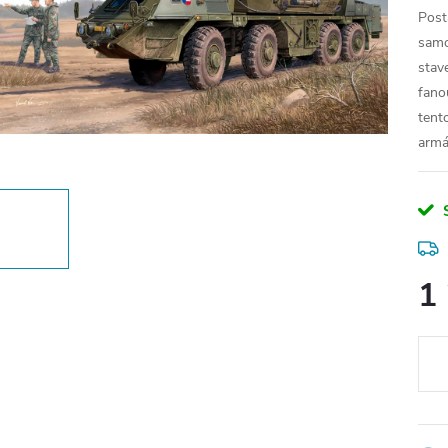
Post
samo
stav
fano
tento
armá
1
Měr
cena