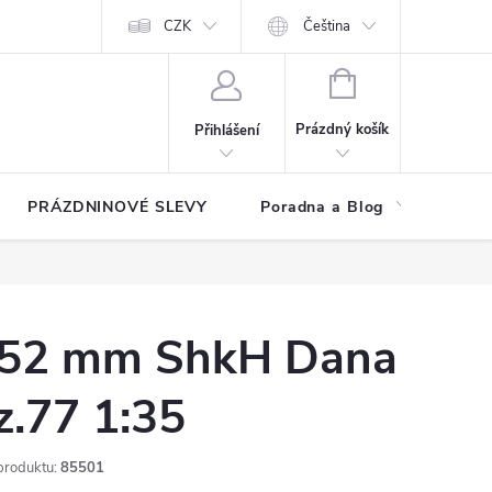
at?
Kontakty
Hodnocení obchodu
CZK
Čeština
NÁKUPNÍ
KOŠÍK
Prázdný košík
Přihlášení
PRÁZDNINOVÉ SLEVY
Poradna a Blog
Reg
52 mm ShkH Dana
z.77 1:35
produktu:
85501