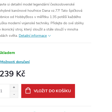
avte si detailní model legendární československé
hybné kanónové houfnice Dana vz.77! Tato špičková
ebnice od HobbyBoss v měřítku 1:35 potěší každého
uška moderní vojenské techniky. Přidejte do své sbírky
 ikonický stroj, který sloužil a stále slouží v mnoha
dách světa.
Detailní informace
Skladem
Možnosti doručení
 239 Kč
ná
:
VLOŽIT DO KOŠÍKU