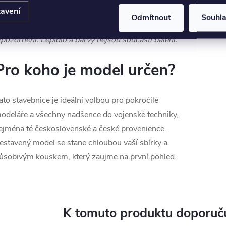
Realistické pryžové pneumatiky
avení
Odmítnout
Souhl
Srozumitelný a přehledný stavební návod
pozornění: Lepidlo a barvy nejsou součástí balení.
Pro koho je model určen?
ato stavebnice je ideální volbou pro pokročilé
odeláře a všechny nadšence do vojenské techniky,
ejména té československé a české provenience.
estavený model se stane chloubou vaší sbírky a
ůsobivým kouskem, který zaujme na první pohled.
K tomuto produktu doporuču