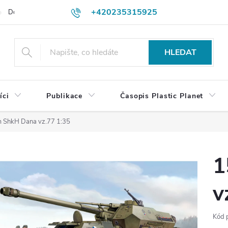
+420235315925
Dodací a platební podmínky
Podmínky vrácení peněz
Jak objedn
shop@plasticplanet.cz
HLEDAT
íci
Publikace
Časopis Plastic Planet
 ShkH Dana vz.77 1:35
1
v
Kód 