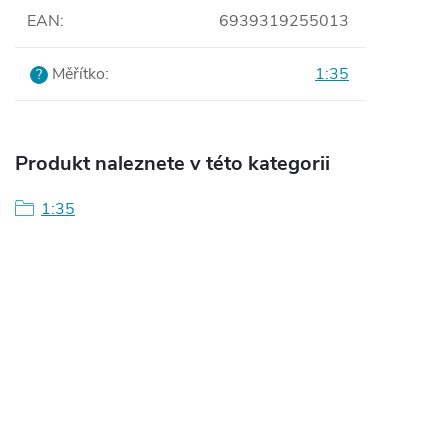
EAN
:
6939319255013
Měřítko
:
1:35
?
Produkt naleznete v této kategorii
1:35