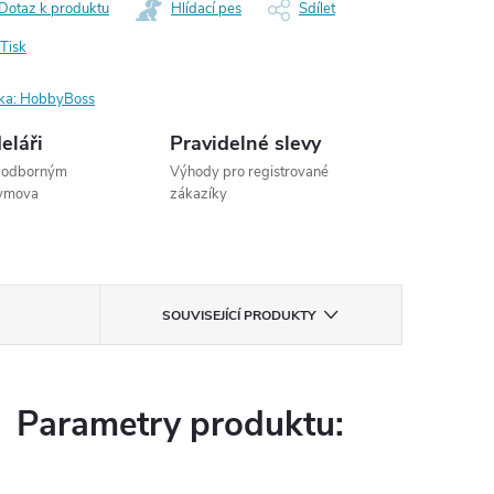
Dotaz k produktu
Hlídací pes
Sdílet
Tisk
ka:
HobbyBoss
eláři
Pravidelné slevy
s odborným
Výhody pro registrované
dymova
zákazíky
SOUVISEJÍCÍ PRODUKTY
Parametry produktu: